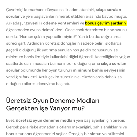
Çevrimiçi kumarhane dünyasına ilk adım atan biri,
sıkça sorulan
sorular
ve yeni başlayanların merak ettikleri arasında kaybolmuştu.
Arkadaşı, “
güvenilir ödeme yöntemleri
ve
bonus çevrim şartlarını
öğrenmeden oyuna dalma” dedi. Önce canlı destekten bir sorusunu
sordu: “Hemen çekim yapabilir miyim?” Yanıtı buldu: doğrulama
süreci şart. Ardından, ücretsiz dönüşlerin sadece belirli slotlarda
geçerli olduğunu, ilk yatırıma sunulan hoş geldin bonusunun ise
minimum bahis limitiyle kullanılabildiğini öğrendi. Acemiliğinde, yoğun
saatlerde canlı masaları bulmanın zor olduğunu, ama
sıkça sorulan
sorular
bölümünde her oyun türünün
minimum bahis seviyesi
nin
yazdığını fark etti. Artık çekim süresinin e-cüzdanlarda daha kısa
olduğunu bilerek, deneyime başladı.
Ücretsiz Oyun Deneme Modları
Gerçekten İşe Yarıyor mu?
Evet,
ücretsiz oyun deneme modları
yeni başlayanlar için birebir.
Gerçek para riske atmadan slotların mekaniğini, bahis aralıklarını ve
bonus turlarını öğrenmenizi sağlar. Örneğin, bir slotun volatilitesini