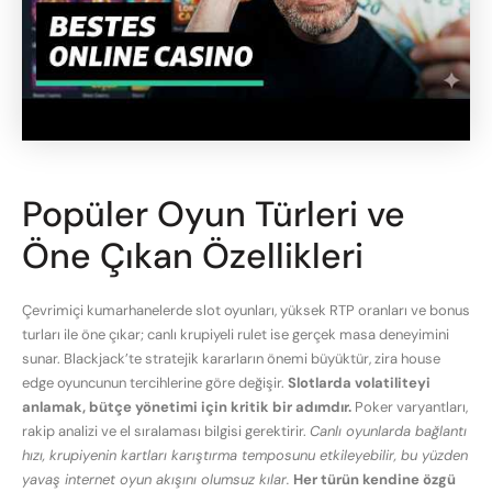
Popüler Oyun Türleri ve
Öne Çıkan Özellikleri
Çevrimiçi kumarhanelerde slot oyunları, yüksek RTP oranları ve bonus
turları ile öne çıkar; canlı krupiyeli rulet ise gerçek masa deneyimini
sunar. Blackjack’te stratejik kararların önemi büyüktür, zira house
edge oyuncunun tercihlerine göre değişir.
Slotlarda volatiliteyi
anlamak, bütçe yönetimi için kritik bir adımdır.
Poker varyantları,
rakip analizi ve el sıralaması bilgisi gerektirir.
Canlı oyunlarda bağlantı
hızı, krupiyenin kartları karıştırma temposunu etkileyebilir, bu yüzden
yavaş internet oyun akışını olumsuz kılar.
Her türün kendine özgü