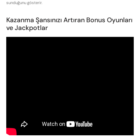
sunduğunu gösterir.
Kazanma Şansınızı Artıran Bonus Oyunları
ve Jackpotlar