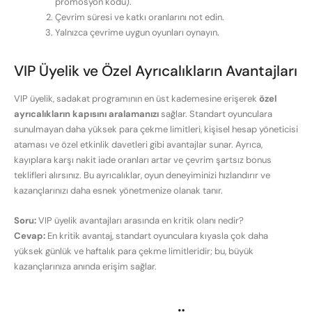
promosyon kodu).
Çevrim süresi ve katkı oranlarını not edin.
Yalnızca çevrime uygun oyunları oynayın.
VIP Üyelik ve Özel Ayrıcalıkların Avantajları
VIP üyelik, sadakat programının en üst kademesine erişerek
özel
ayrıcalıkların kapısını aralamanızı
sağlar. Standart oyunculara
sunulmayan daha yüksek para çekme limitleri, kişisel hesap yöneticisi
ataması ve özel etkinlik davetleri gibi avantajlar sunar. Ayrıca,
kayıplara karşı nakit iade oranları artar ve çevrim şartsız bonus
teklifleri alırsınız. Bu ayrıcalıklar, oyun deneyiminizi hızlandırır ve
kazançlarınızı daha esnek yönetmenize olanak tanır.
Soru:
VIP üyelik avantajları arasında en kritik olanı nedir?
Cevap:
En kritik avantaj, standart oyunculara kıyasla çok daha
yüksek günlük ve haftalık para çekme limitleridir; bu, büyük
kazançlarınıza anında erişim sağlar.