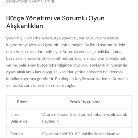
deneyiminizin keyfini artırır.
Bütçe Yönetimi ve Sorumlu Oyun
Alışkanlıkları
Çevrimiçi kumarhanede bütçe yönetimi, her oturum öncesinde
kaybetmeyi göze aldığınız bir limitle başlar. Bu limiti aşmamak için
nakit ve süre sınırları belirleyin. Sorumlu oyun alışkanlıkları adına,
kazanma hırsıyla limiti yükseltmekten kaçının. Kayıpları kovalamak
yerine, belirlenen bütçe tükendiğinde oturumu sonlandırın.
Sorumlu
oyun alışkanlıkları
, duygusal kararlar yerine önceden belirlenmiş
kurallara uymayı gerektirir. Bu disiplin, keyfin uzun vadede sürmesini
ve maddi zararların önlenmesini sağlar.
Etken
Pratik Uygulama
Limit
Oturum öncesi kesin bir üst rakam yazılı olarak
Belirleme
kaydedin
Zaman
Oyun süresini 30-60 dakika ile sınırlayın ve