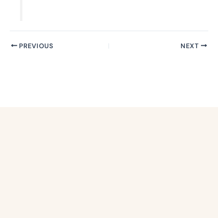
PREVIOUS
NEXT