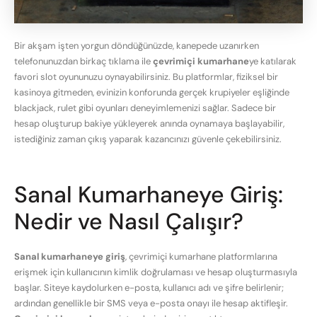
Bir akşam işten yorgun döndüğünüzde, kanepede uzanırken
telefonunuzdan birkaç tıklama ile
çevrimiçi kumarhane
ye katılarak
favori slot oyununuzu oynayabilirsiniz. Bu platformlar, fiziksel bir
kasinoya gitmeden, evinizin konforunda gerçek krupiyeler eşliğinde
blackjack, rulet gibi oyunları deneyimlemenizi sağlar. Sadece bir
hesap oluşturup bakiye yükleyerek anında oynamaya başlayabilir,
istediğiniz zaman çıkış yaparak kazancınızı güvenle çekebilirsiniz.
Sanal Kumarhaneye Giriş:
Nedir ve Nasıl Çalışır?
Sanal kumarhaneye giriş
, çevrimiçi kumarhane platformlarına
erişmek için kullanıcının kimlik doğrulaması ve hesap oluşturmasıyla
başlar. Siteye kaydolurken e-posta, kullanıcı adı ve şifre belirlenir;
ardından genellikle bir SMS veya e-posta onayı ile hesap aktifleşir.