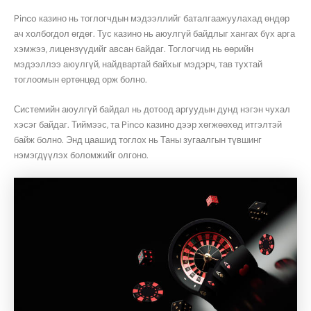
Pinco казино нь тоглогчдын мэдээллийг баталгаажуулахад өндөр
ач холбогдол өгдөг. Тус казино нь аюулгүй байдлыг хангах бүх арга
хэмжээ, лицензүүдийг авсан байдаг. Тоглогчид нь өөрийн
мэдээллээ аюулгүй, найдвартай байхыг мэдэрч, тав тухтай
тоглоомын ертөнцөд орж болно.
Системийн аюулгүй байдал нь дотоод аргуудын дунд нэгэн чухал
хэсэг байдаг. Тиймээс, та Pinco казино дээр хөгжөөхөд итгэлтэй
байж болно. Энд цаашид тоглох нь Таны зугаалгын түвшинг
нэмэгдүүлэх боломжийг олгоно.