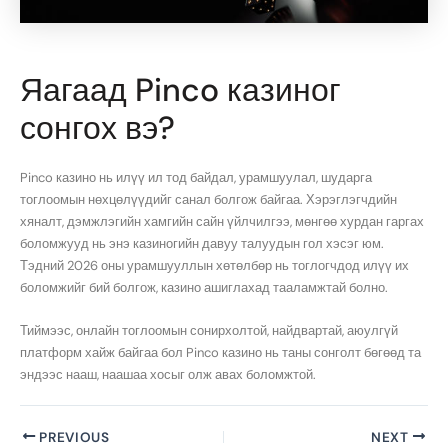
Яагаад Pinco казиног
сонгох вэ?
Pinco казино нь илүү ил тод байдал, урамшуулал, шударга
тоглоомын нөхцөлүүдийг санал болгож байгаа. Хэрэглэгчдийн
хяналт, дэмжлэгийн хамгийн сайн үйлчилгээ, мөнгөө хурдан гаргах
боломжууд нь энэ казиногийн давуу талуудын гол хэсэг юм.
Тэдний 2026 оны урамшууллын хөтөлбөр нь тоглогчдод илүү их
боломжийг бий болгож, казино ашиглахад тааламжтай болно.
Тиймээс, онлайн тоглоомын сонирхолтой, найдвартай, аюулгүй
платформ хайж байгаа бол Pinco казино нь таны сонголт бөгөөд та
эндээс нааш, наашаа хосыг олж авах боломжтой.
PREVIOUS
NEXT