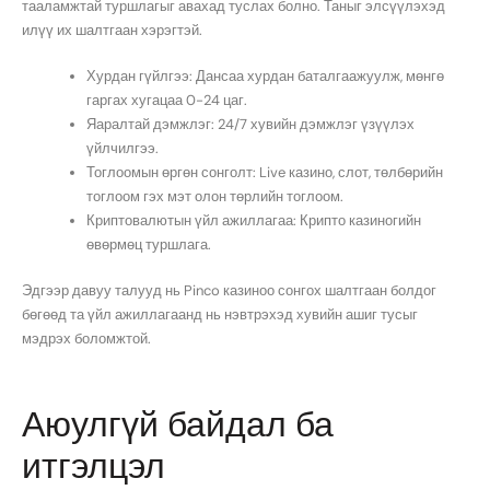
тааламжтай туршлагыг авахад туслах болно. Таныг элсүүлэхэд
илүү их шалтгаан хэрэгтэй.
Хурдан гүйлгээ: Дансаа хурдан баталгаажуулж, мөнгө
гаргах хугацаа 0-24 цаг.
Яаралтай дэмжлэг: 24/7 хувийн дэмжлэг үзүүлэх
үйлчилгээ.
Тоглоомын өргөн сонголт: Live казино, слот, төлбөрийн
тоглоом гэх мэт олон төрлийн тоглоом.
Криптовалютын үйл ажиллагаа: Крипто казиногийн
өвөрмөц туршлага.
Эдгээр давуу талууд нь Pinco казиноо сонгох шалтгаан болдог
бөгөөд та үйл ажиллагаанд нь нэвтрэхэд хувийн ашиг тусыг
мэдрэх боломжтой.
Аюулгүй байдал ба
итгэлцэл