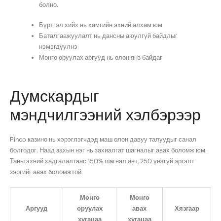
болно.
Бүртгэл хийх нь хамгийн эхний алхам юм
Баталгаажуулалт нь дансны аюулгүй байдлыг
нэмэгдүүлнэ
Мөнгө оруулах аргууд нь олон янз байдаг
Думскардыг
мэндчилгээний хэлбэрээр
Pinco казино нь хэрэглэгчдэд маш олон давуу талуудыг санал
болгодог. Наад захын нэг нь захиалгат шагналыг авах боломж юм.
Таны эхний хадгалалтаас 150% шагнал авч, 250 үнэгүй эргэлт
зэргийг авах боломжтой.
Мөнгө
Мөнгө
Аргууд
оруулах
авах
Хязгаар
хугацаа
хугацаа